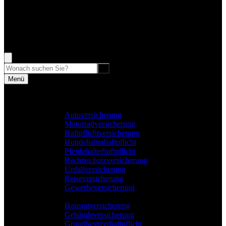
04731 3909 555
Rufen Sie mich an, ich berate Sie gerne!
Suche
Menü
Vergleiche
Sach und KFZ
Autoversicherung
Motorradversicherung
Haftpflichtversicherung
Hundehalterhaftpflicht
Pferdehalterhaftpflicht
Rechtsschutzversicherung
Unfallversicherung
Reiseversicherung
Gewerbeversicherung
Wohnung & Haus
Hausratversicherung
Gebäudeversicherung
Grundbesitzerhaftpflicht