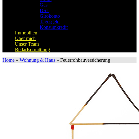
Gas
DSL
Girokonto
Tagesgeld
Konsumkredit
Immobilien
Über mich
Unser Team
Bedarfsermittlung
Home
»
Wohnung & Haus
»
Feuerrohbauversicherung