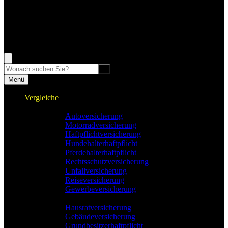
04731 3909 555
Rufen Sie mich an, ich berate Sie gerne!
Suche
Menü
Vergleiche
Sach und KFZ
Autoversicherung
Motorradversicherung
Haftpflichtversicherung
Hundehalterhaftpflicht
Pferdehalterhaftpflicht
Rechtsschutzversicherung
Unfallversicherung
Reiseversicherung
Gewerbeversicherung
Wohnung & Haus
Hausratversicherung
Gebäudeversicherung
Grundbesitzerhaftpflicht