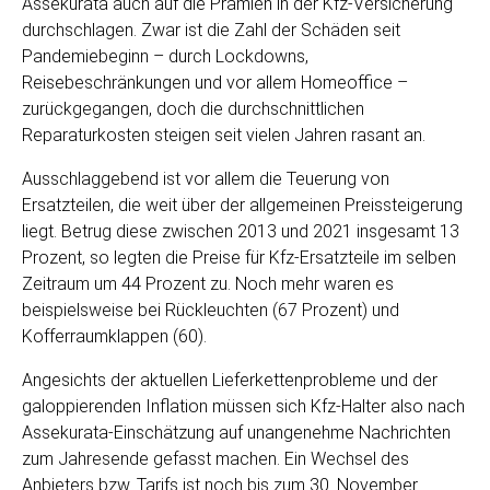
Assekurata auch auf die Prämien in der Kfz-Versicherung
durchschlagen. Zwar ist die Zahl der Schäden seit
Pandemiebeginn – durch Lockdowns,
Reisebeschränkungen und vor allem Homeoffice –
zurückgegangen, doch die durchschnittlichen
Reparaturkosten steigen seit vielen Jahren rasant an.
Ausschlaggebend ist vor allem die Teuerung von
Ersatzteilen, die weit über der allgemeinen Preissteigerung
liegt. Betrug diese zwischen 2013 und 2021 insgesamt 13
Prozent, so legten die Preise für Kfz-Ersatzteile im selben
Zeitraum um 44 Prozent zu. Noch mehr waren es
beispielsweise bei Rückleuchten (67 Prozent) und
Kofferraumklappen (60).
Angesichts der aktuellen Lieferkettenprobleme und der
galoppierenden Inflation müssen sich Kfz-Halter also nach
Assekurata-Einschätzung auf unangenehme Nachrichten
zum Jahresende gefasst machen. Ein Wechsel des
Anbieters bzw. Tarifs ist noch bis zum 30. November