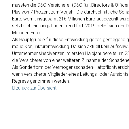
mussten die D&O-Versicherer (D&O für „Directors & Officers“
Plus von 7 Prozent zum Vorjahr. Die durchschnittliche 
Euro, womit insgesamt 216 Millionen Euro ausgezahlt wur
setzt sich ein langjähriger Trend fort: 2019 belief sich 
Millionen Euro.
Als Hauptgründe für diese Entwicklung gelten gestiegene 
maue Konjunkturentwicklung. Da sich aktuell kein Aufschw
Unternehmensinsolvenzen im ersten Halbjahr bereits um 2
die Versicherer von einer weiteren Zunahme der Schaden
Als Sonderform der Vermögensschaden-Haftpflichtversiche
wenn versicherte Mitglieder eines Leitungs- oder Aufsicht
Regress genommen werden.
zurück zur Übersicht