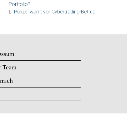
Portfolio?
Polizei warnt vor Cybertrading-Betrug
essum
r Team
 mich
s