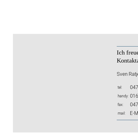
Ich freu
Kontakt
Sven Ratj
047
tel
016
handy
047
fax
E-M
mail