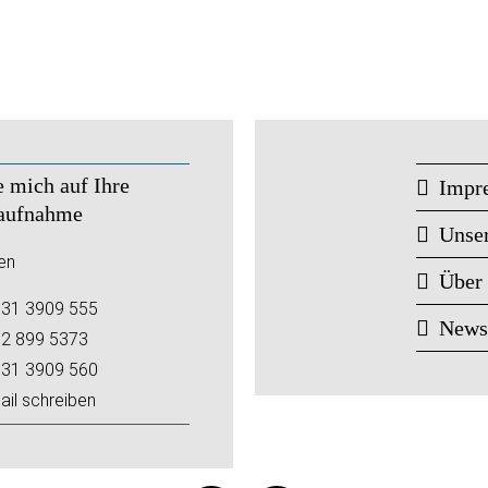
e mich auf Ihre
Impr
aufnahme
Unse
en
Über
31 3909 555
New
2 899 5373
31 3909 560
ail schreiben