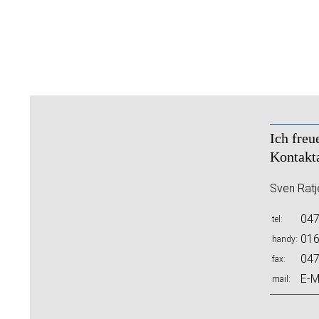
Ich freu
Kontakt
Sven Ratj
047
tel
016
handy
047
fax
E-M
mail