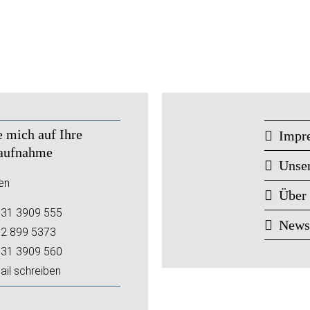
e mich auf Ihre
Impr
aufnahme
Unse
en
Über
31 3909 555
New
2 899 5373
31 3909 560
ail schreiben