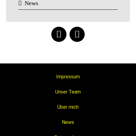
News
Impressum
Unser Team
Über mich
News